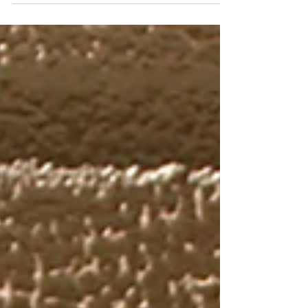
GZK-A625
本革使用 ツインステッチ フラグメントケース
GZK-A625 ¥2,400.-
(BK,OR,NV,GY,CM,RD,S/PK,PK) 14.5×10×0.5
㎝ ・本革使用 発色の良さと傷に強い特徴がありま
す。 ・14枚のカードが収納可能。...