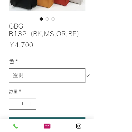
GBG-
B132（BK,MS,OR,BE）
価
￥4,700
格
色
*
数量
*
カートに追加する