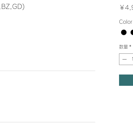
,BZ,GD)
￥4,
Color
数量
*