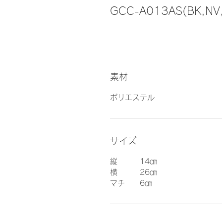
GCC-A013AS(BK,NV
素材
ポリエステル
サイズ
縦　　　14㎝
横　　　26㎝
マチ　　6㎝