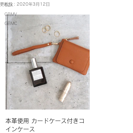
更新日：
2020年3月12日
GZK
GBMV
GBMC
本革使用 カードケース付きコ
インケース