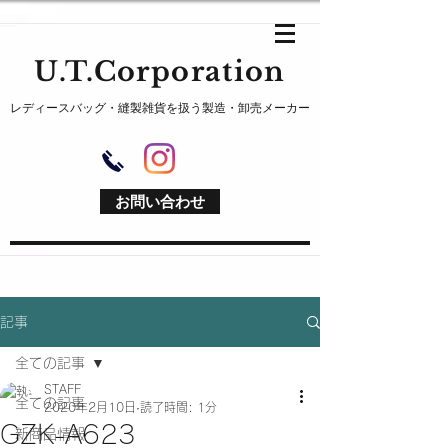
U.T.Corporation
レディースバッグ・縫製雑貨を扱う製造・卸売メーカー
お問い合わせ
記事
全ての記事
STAFF
全ての記事
2020年2月10日
読了時間: 1分
GZK-A623
新商品情報